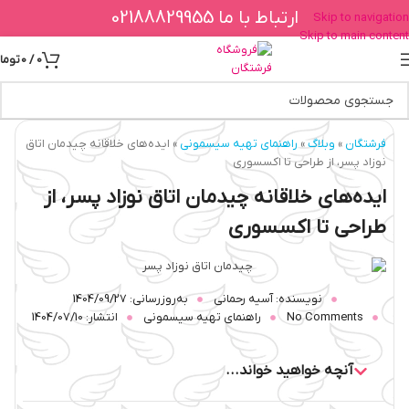
ارتباط با ما 02188829955
Skip to navigation
Skip to main content
0
/
0
توما
فرشتگان
»
وبلاگ
»
راهنمای تهیه سیسمونی
»
ایده‌های خلاقانه چیدمان اتاق
نوزاد پسر، از طراحی تا اکسسوری
ایده‌های خلاقانه چیدمان اتاق نوزاد پسر، از
طراحی تا اکسسوری
نویسنده:
آسیه رحمانی
به‌روزرسانی: 1404/09/27
No Comments
راهنمای تهیه سیسمونی
انتشار:
1404/07/10
آنچه خواهید خواند...