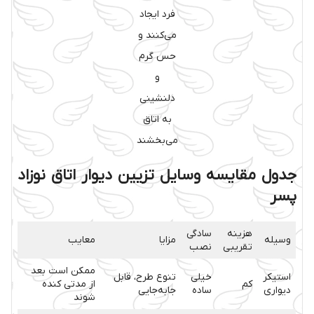
فرد ایجاد
می‌کنند و
حس گرم
و
دلنشینی
به اتاق
می‌بخشند
جدول مقایسه وسایل تزیین دیوار اتاق نوزاد
پسر
هزینه
سادگی
وسیله
مزایا
معایب
تقریبی
نصب
ممکن است بعد
استیکر
خیلی
تنوع طرح، قابل
کم
از مدتی کنده
دیواری
ساده
جابه‌جایی
شوند