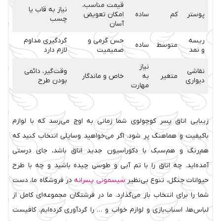
قیمت مناسب،
نیاز به قاب یا
پوستر
کم
ساده
امکان تعویض
چسب
آسان
ریسه
حس گرمی و
گردگیری مداوم
متوسط
ساده
و نمد
صمیمیت
لازم دارد
نیاز
نقاشی
وقت‌گیر، دائمی
متغیر
به
خاص و ماندگار
دیواری
بودن طرح
مهارت
زیبایی اتاق پسر کوچولوی شما زمانی به اوج می‌رسد که با لوازم
باکیفیت و هماهنگ پر شود. اگر می‌خواهید وسایلی انتخاب کنید که
هم‌رنگ و هم‌سبک با دکوراسیون جدید اتاق باشد، جای درستی
آمده‌اید. چه اتاق را با تم آبی و طوسی چیده باشید و چه با طرح
حیوانات جنگل، تنوع بی‌نظیر
سیسمونی پسرانه
در فروشگاه ما، دست
شما را برای انتخاب باز می‌گذارد. ما در فرشتگان مجموعه‌ای کامل از
لباس‌ها، اسباب‌بازی و لوازم خواب و … را گردآوری کرده‌ایم. کافیست